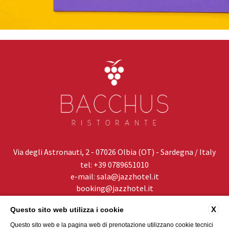
Via degli Astronauti, 2 - 07026 Olbia (OT) - Sardegna / Italy
tel:
+39 0789651010
e-mail:
sala@jazzhotel.it
booking@jazzhotel.it
P.Iva: 02950020921
X
Questo sito web utilizza i cookie
PRIVACY
CONTATTI
DATI SOCIETARI
Questo sito web e la pagina web di prenotazione utilizzano cookie tecnici